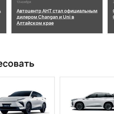
13 ноября
А
Автоцентр АНТ стал официальным
дилером Changan и Uni в
Алтайском крае
есовать