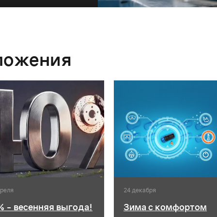
ложения
преля
24 декабря
% - весенняя выгода!
Зима с комфортом