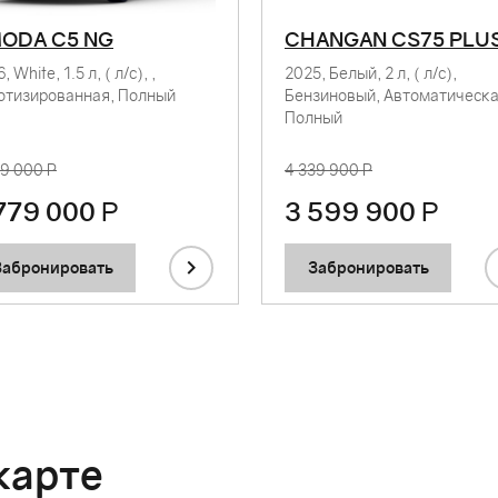
ODA C5 NG
CHANGAN CS75 PLU
, White, 1.5 л, ( л/с), ,
2025, Белый, 2 л, ( л/с),
отизированная, Полный
Бензиновый, Автоматическа
Полный
79 000 Р
4 339 900 Р
779 000
Р
3 599 900
Р
Забронировать
Забронировать
карте