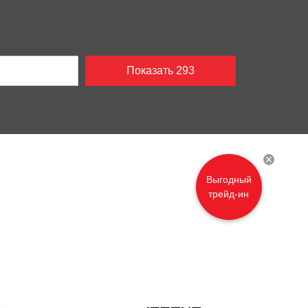
Показать
293
Выгодный
трейд-ин