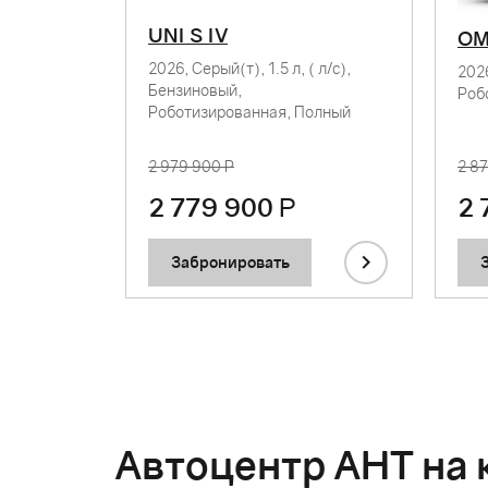
UNI S IV
OM
2026, Серый(т), 1.5 л, ( л/с),
АНТ
2026
Бензиновый,
Роб
9 л/с),
Роботизированная, Полный
WD
2 979 900 Р
2 8
2 779 900
Р
2 
Забронировать
Автоцентр АНТ на 