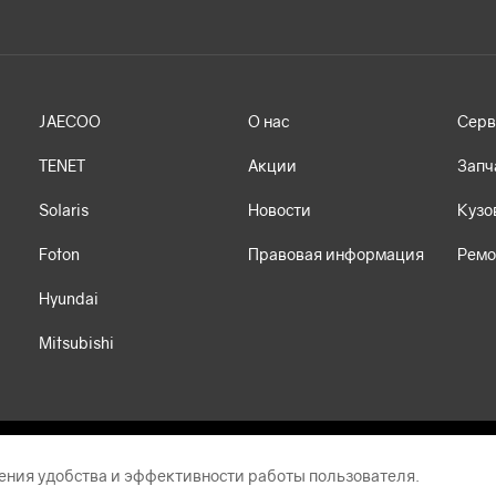
JAECOO
О нас
Серв
TENET
Акции
Запч
Solaris
Новости
Кузо
Foton
Правовая информация
Ремо
Hyundai
Mitsubishi
ения удобства и эффективности работы пользователя.
т носит исключительно информационный характер и ни при каких условиях 
й Федерации. Автоцентр АНТ ведет деятельность на территории Российско