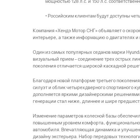
мощностью 128 л.с. и 150 л.с. соответственн
• Российским клиентам будут доступны четыр
Компания «Хендэ Мотор СНГ» объявляет о скором
интерьере, а также информацию о двигателях и
Один из самых популярных седанов марки Hyunda
визуальный прием – соединение трех острых лин
поколения отличается широкой каскадной решет
Благодаря новой платформе третьего поколения
силуэт и облик четырехдверного спортивного к
дополняется яркими дизайнерскими решениями в 
генерации стал ниже, длиннее и шире предшес
Изменение параметров колесной базы обеспечило
повышенным уровнем комфорта, функциональнос
автомобиля. Впечатляющая динамика и улучшенн
дизайну экстерьера. Набор передовых технологи