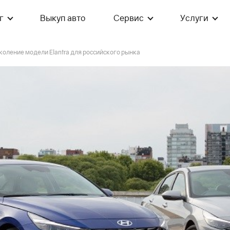
г
Выкуп авто
Сервис
Услуги
коление модели Elantra для российского рынка