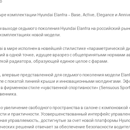
о
е комплектации Hyundai Elantra – Base, Active, Elegance и Anniv
 выходе седьмого поколения Hyundai Elantra на российский рын
 комплектациях новой модели.
i в мире исполнен в новейшей стилистике «параметрической дин
ий в одной точке, идущее вразрез с общепринятыми нормами ав
кой радиатора, образующей единое целое с фарами.
, впервые представленной для седьмого поколения модели Elan
упе с покатой линией крыши и инновационными молдингами. Эф
фирменном стиле «чувственной спортивности» (Sensuous Sportin
твенника.
 увеличение свободного пространства в салоне с компоновкой
ти и практичности. Усовершенствованный интерфейс управлен
ая управляемость, достигнутые за счет новой платформы Hyund
ческих решений отвечает за обеспечение безопасности водител