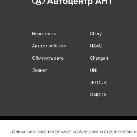
Новые авто
Chery
Авто с пробегом
HAVAL
Обменять авто
Changan
Лизинг
UNI
JETOUR
OMODA
Данный веб-сайт использует cookie-файлы с целью повыш
Обращаем ваше внимание на то, что данный Интернет-сай
положениями Статьи 437 Гражданского кодекса Российско