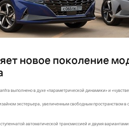
яет новое поколение мод
а
lantra выполнено в духе «параметрической динамики» и «чувств
дизайном экстерьера, увеличенным свободным пространством в
иступенчатой автоматической трансмиссией и двумя вариантами 