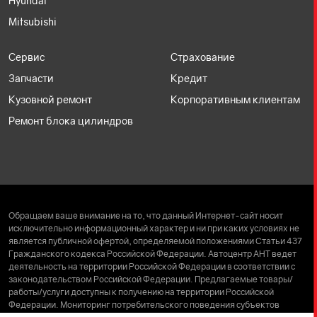
Hyundai
Mitsubishi
Сервис
Страхование
Запчасти
Кредит
Кузовной ремонт
Корпоративным клиентам
Ремонт блока цилиндров
Обращаем ваше внимание на то, что данный Интернет-сайт носит
исключительно информационный характер и ни при каких условиях не
является публичной офертой, определяемой положениями Статьи 437
Гражданского кодекса Российской Федерации. Автоцентр АНТ ведет
деятельность на территории Российской Федерации в соответствии с
законодательством Российской Федерации. Предлагаемые товары/
работы/услуги доступны к получению на территории Российской
Федерации. Мониторинг потребительского поведения субъектов