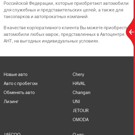
Российской Федерации, которые приобретают автомобили
для служебных и представительских целей, а также для
таксопарков и автопрокатных компаний.
В качестве корпоративного клиента Вы можете приобрести
автомобили любых марок, представленных в Автоцентре
АНТ, на выгодных индивидуальных условиях.
Новые авто
Chery
Авто с пробегом
HAVAL
Обменять авто
Changan
Лизинг
UNI
JETOUR
OMODA
JAECOO
О нас