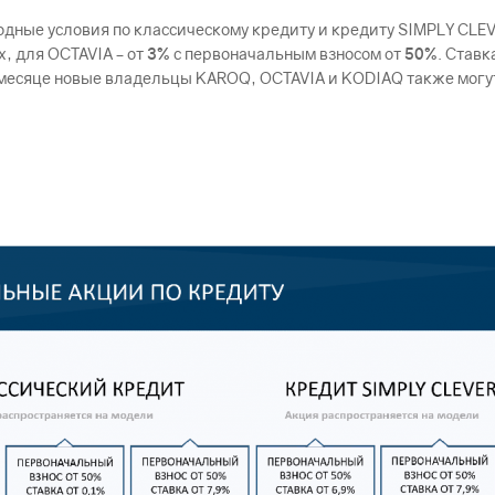
одные условия по классическому кредиту и кредиту SIMPLY CL
, для OCTAVIA – от
3%
с первоначальным взносом от
50%
. Став
м месяце новые владельцы KAROQ, OCTAVIA и KODIAQ также могу