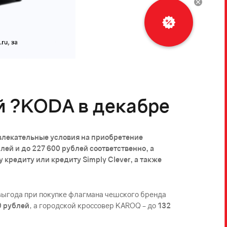
й ?KODА в декабре
ивлекательные условия на приобретение
ей и до 227 600 рублей соответственно, а
редиту или кредиту Simply Clever, а также
 выгода при покупке флагмана чешского бренда
0 рублей
, а городской кроссовер KAROQ – до
132