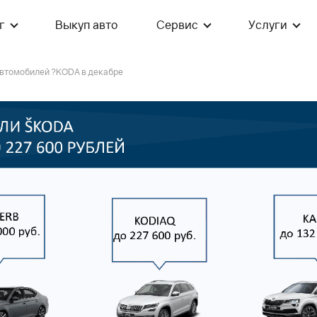
г
Выкуп авто
Сервис
Услуги
автомобилей ?KODА в декабре