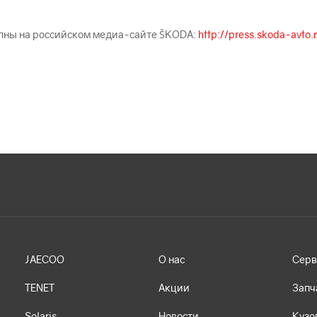
пны на российском медиа-сайте ŠKODА:
http://press.skoda-avto.
JAECOO
О нас
Серв
TENET
Акции
Запч
Solaris
Новости
Кузо