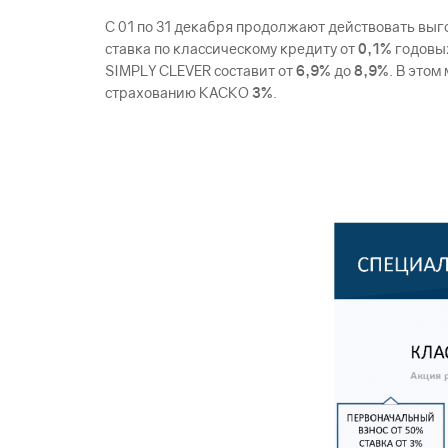
С 01 по 31 декабря продолжают действовать выг
ставка по классическому кредиту от
0,1%
годовых
SIMPLY CLEVER составит от
6,9%
до
8,9%
. В это
страхованию КАСКО
3%
.