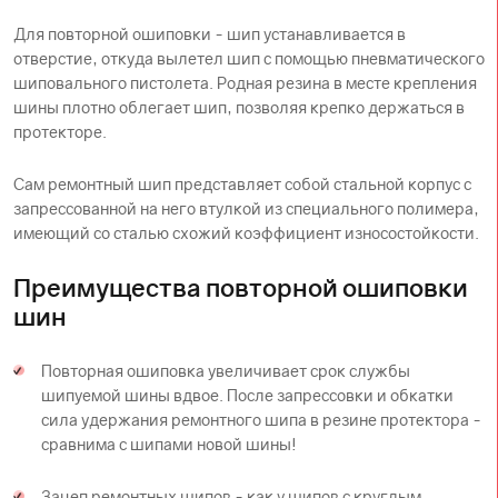
Для повторной ошиповки - шип устанавливается в
отверстие, откуда вылетел шип с помощью пневматического
шиповального пистолета. Родная резина в месте крепления
шины плотно облегает шип, позволяя крепко держаться в
протекторе.
Сам ремонтный шип представляет собой стальной корпус с
запрессованной на него втулкой из специального полимера,
имеющий со сталью схожий коэффициент износостойкости.
Преимущества повторной ошиповки
шин
Повторная ошиповка увеличивает срок службы
шипуемой шины вдвое. После запрессовки и обкатки
сила удержания ремонтного шипа в резине протектора -
сравнима с шипами новой шины!
Зацеп ремонтных шипов - как у шипов с круглым