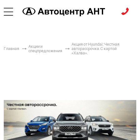
Акция от Hyundai: Честная
Акции и
Главная
авторассрочка.С картой
спецпредложения
«Халва».