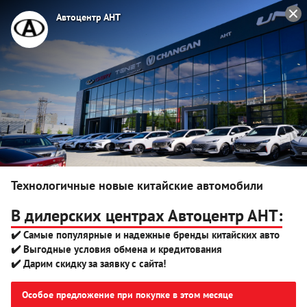
Автоцентр АНТ
Автоцентр АНТ приглашает на тест-драйв
Главная
Новости
абсолютно нового OMODA C7
16.07.2025
Автоцентр АНТ приглашает на
тест-драйв абсолютно нового
OMODA C7
Технологичные новые китайские автомобили
В дилерских центрах Автоцентр АНТ:
Выгодный
✔️ Самые популярные и надежные бренды китайских авто
трейд-ин
✔️ Выгодные условия обмена и кредитования
✔️ Дарим скидку за заявку с сайта!
Особое предложение при покупке в этом месяце