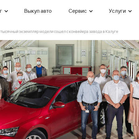
г
Выкуп авто
Сервис
Услуги
ысячный экземпляр модели сошел с конвейера завода в Калуге