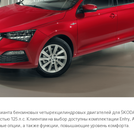
рианта бензиновых четырехцилиндровых двигателей для ŠKODА
стью 125 л.с. Клиентам на выбор доступны комплектации Entry, Ac
ные опции, а также функции, повышающие уровень комфорта.