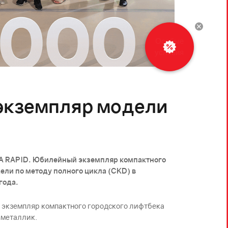
экземпляр модели
DА RAPID. Юбилейный экземпляр компактного
дели по методу полного цикла (CKD) в
года.
й экземпляр компактного городского лифтбека
 металлик.