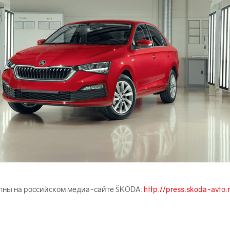
пны на российском медиа-сайте ŠKODА:
http://press.skoda-avto.