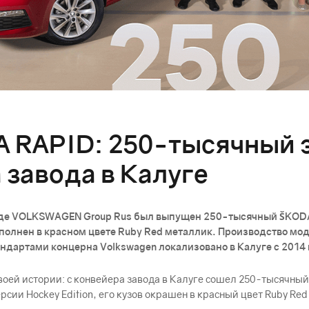
 RAPID: 250-тысячный 
 завода в Калуге
заводе VOLKSWAGEN Group Rus был выпущен 250-тысячный ŠKO
сполнен в красном цвете Ruby Red металлик. Производство мо
дартами концерна Volkswagen локализовано в Калуге с 2014 
воей истории: с конвейера завода в Калуге сошел 250-тысячны
ии Hockey Edition, его кузов окрашен в красный цвет Ruby Red