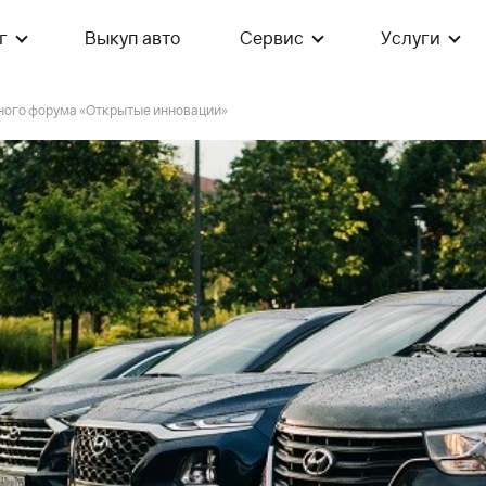
г
Выкуп авто
Сервис
Услуги
ного форума «Открытые инновации»