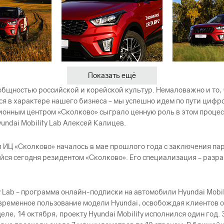
Показать ещё
 общностью российской и корейской культур. Немаловажно и то
ся в характере нашего бизнеса – мы успешно идем по пути цифр
ционным центром «Сколково» сыграло ценную роль в этом проце
ndai Mobility Lab Алексей Калицев.
 ИЦ «Сколково» началось в мае прошлого года с заключения па
щийся сегодня резидентом «Сколково». Его специализация – ра
y Lab – программа онлайн-подписки на автомобили Hyundai Mobi
 временное пользование модели Hyundai, освобождая клиентов 
е, 14 октября, проекту Hyundai Mobility исполнился один год.