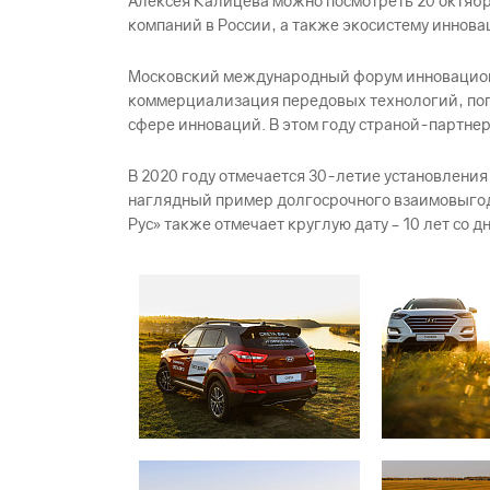
Алексея Калицева можно посмотреть 20 октябр
компаний в России, а также экосистему иннов
Московский международный форум инновационно
коммерциализация передовых технологий, поп
сфере инноваций. В этом году страной-партне
В 2020 году отмечается 30-летие установлени
наглядный пример долгосрочного взаимовыгодн
Рус» также отмечает круглую дату – 10 лет со