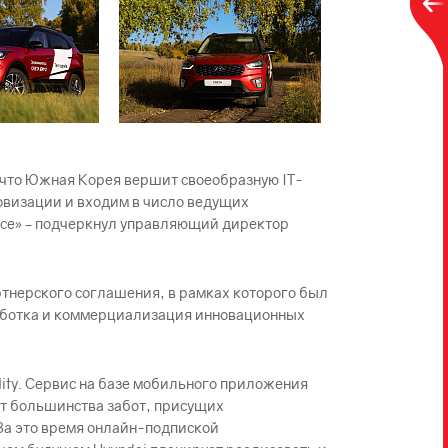
, что Южная Корея вершит своеобразную IT-
овизации и входим в число ведущих
ссе» – подчеркнул управляющий директор
ртнерского соглашения, в рамках которого был
зработка и коммерциализация инновационных
lity. Сервис на базе мобильного приложения
от большинства забот, присущих
 За это время онлайн-подпиской