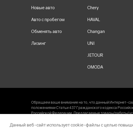
Новые авто
Chery
Авто с пробегом
HAVAL
Обменять авто
Changan
Лизинг
UNI
JETOUR
OMODA
Обращаем ваше внимание на то, что данный Интернет-сай
положениями Статьи 437 Гражданского кодекса Российско
Российской Федерации. Предлагаемые товары/работы/усл
за пределами Российской Федерации, не ведется. Права 
© 2026 Автоцентр АНТ
Данный веб-сайт использует cookie-файлы с целью повыш