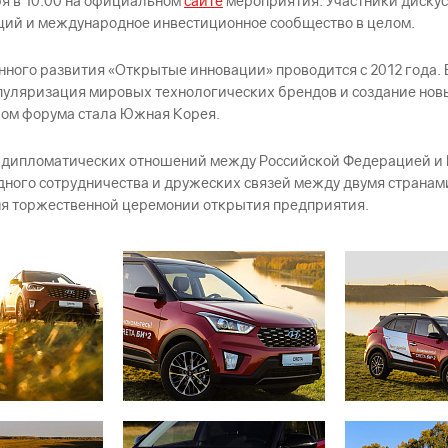
я в 10:00 на официальном
сайте
мероприятия. Участники дискус
аций и международное инвестиционное сообщество в целом.
го развития «Открытые инновации» проводится с 2012 года. Ег
уляризация мировых технологических брендов и создание новы
ром форума стала Южная Корея.
я дипломатических отношений между Российской Федерацией и 
ого сотрудничества и дружеских связей между двумя странами
 дня торжественной церемонии открытия предприятия.