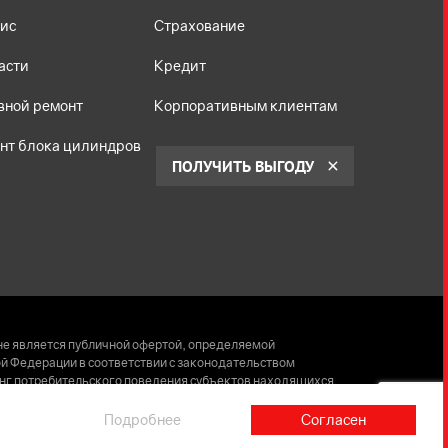
ис
Страхование
асти
Кредит
вной ремонт
Корпоративным клиентам
нт блока цилиндров
ПОЛУЧИТЬ ВЫГОДУ
не является публичной офертой, определяемой
й Федерации в соответствии с законодательством
инг потребительского поведения субъектов находящихся
63 от 08.02.2007 года).
Подробнее
Согласен