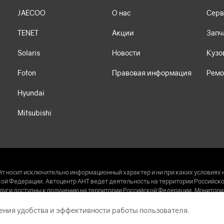
JAECOO
О нас
Серв
TENET
Акции
Запч
Solaris
Новости
Кузо
Foton
Правовая информация
Ремо
Hyundai
Mitsubishi
т носит исключительно информационный характер и ни при каких условиях 
й Федерации. Автоцентр АНТ ведет деятельность на территории Российско
уги доступны к получению на территории Российской Федерации. Монитор
на сайт принадлежат ООО «АНТ Холдинг» (ИНН 2222062347, ОГРН 10722220006
ения удобства и эффективности работы пользователя.