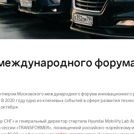
р международного форум
партнером Московского международного форума инновационного
. В 2020 году одно из ключевых событий в сфере развития техн
 октября.
СНГ» и генеральный директор стартапа Hyundai Mobility Lab А
 сессии «TRANSFORMER», посвященной российско-корейскому ин