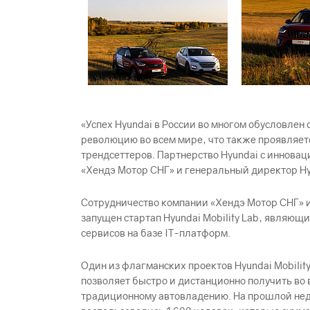
«Успех Hyundai в России во многом обусловлен
революцию во всем мире, что также проявляет
трендсеттеров. Партнерство Hyundai с иннова
«Хендэ Мотор СНГ» и генеральный директор Hyu
Сотрудничество компании «Хендэ Мотор СНГ» и
запущен стартап Hyundai Mobility Lab, являю
сервисов на базе IT-платформ.
Один из флагманских проектов Hyundai Mobilit
позволяет быстро и дистанционно получить во
традиционному автовладению. На прошлой недел