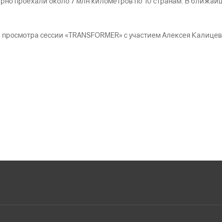
арно проехали около 7 млн километров по 10 странам. В ближа
и просмотра сессии «TRANSFORMER» с участием Алексея Калице