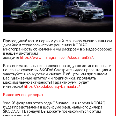
Присоединяйтесь и первым узнайте о новом эмоциональном
дизайне и технологических решениях KODIAQ!
Многогранность обновлений мы раскроем в 5 видео обзорах
в нашем инстаграм
аккаунте
https://www.instagram.com/skoda_ant22/
.
Всех внимательных и вовлеченных ждут по истине ценные и
полезные сувениры SKODA! Смотрите видео презентацию и
участвуйте в конкурсах и квизах. В общем, мы призываем
Вас, уважаемые читатели и подписчики, проявлять
максимальную активность! Гарантируем, будет
интересно!
https://skodakodiaq-barnaul.ru/
Видео «Анонс дилера»
Уже 26 февраля этого года Обновленная версия KODIAQ
будет представлена в шоу-руме официального дилера
ŠKODА АНТ Барнаул! Вы можете познакомиться с этим
героем лично!