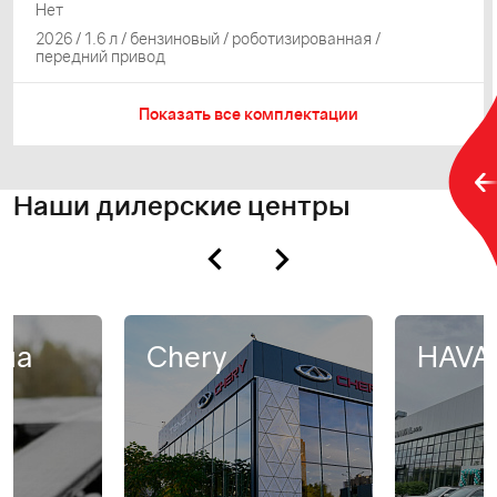
Нет
2026 / 1.6 л / бензиновый / роботизированная /
передний привод
Показать все комплектации
Наши дилерские центры
на
Chery
HAVA