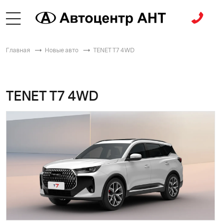
Главная
Новые авто
TENET T7 4WD
TENET T7 4WD