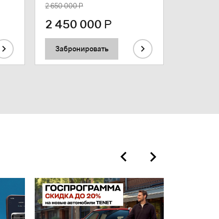
2 650 000 Р
2 450 000
Р
3 425
Забронировать
Заброн