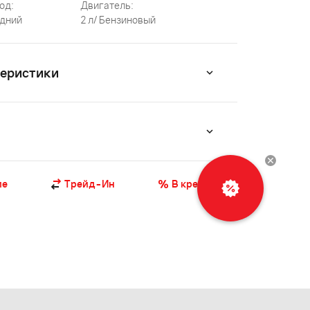
од:
Двигатель:
дний
2 л/ Бензиновый
теристики
Рассчитать
ие
Трейд-Ин
В кредит
кредит