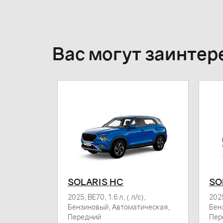
Вас могут заинтер
SOLARIS HC
SO
с),
2025, BE70, 1.6 л, ( л/с),
2025
ическая,
Бензиновый, Автоматическая,
Бен
Передний
Пер