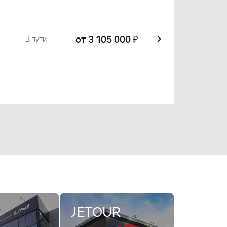
от 3 105 000
₽
В пути
JETOUR