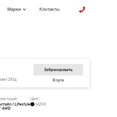
Марки
Контакты
Забронировать
ракт 251д
В пути
лектация:
Цвет:
стайл / Lifestyle
MZH0
T 4WD