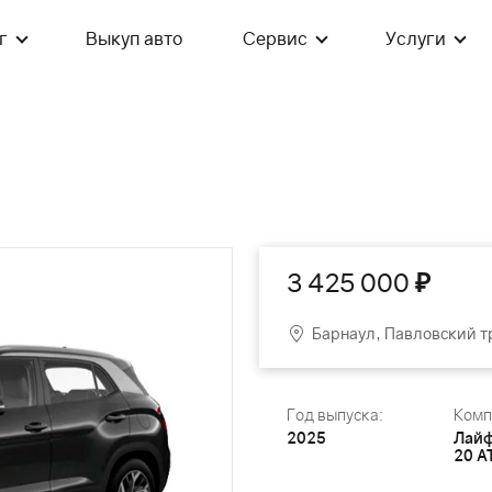
г
Выкуп авто
Сервис
Услуги
3 425 000
₽
Барнаул, Павловский т
Год выпуска:
Комп
2025
Лайф
20 A