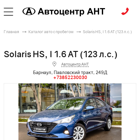
Главная
Каталог авто с пробегом
Solaris HS, I 1.6 AT (123 л.с.)
Solaris HS, I 1.6 AT (123 л.с.)
Автоцентр АНТ
Барнаул, Павловский тракт, 249Д
+73852230030