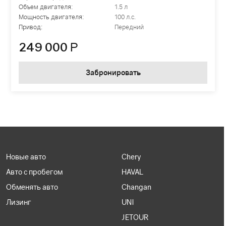
Объем двигателя:
1.5 л
Мощность двигателя:
100 л.с.
Привод:
Передний
249 000
Р
Забронировать
Новые авто
Chery
Авто с пробегом
HAVAL
Обменять авто
Changan
Лизинг
UNI
JETOUR