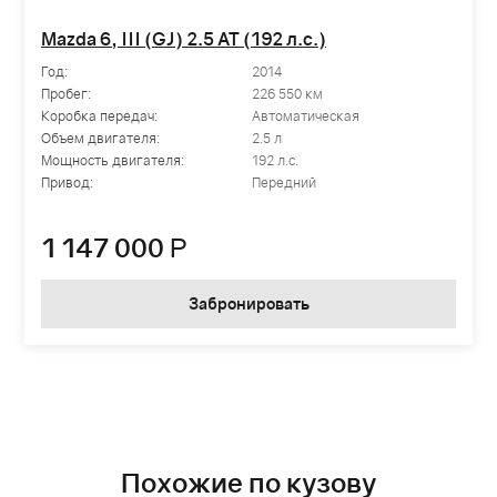
Mazda 6, III (GJ) 2.5 AT (192 л.с.)
Год:
2014
Пробег:
226 550 км
Коробка передач:
Автоматическая
Объем двигателя:
2.5 л
Мощность двигателя:
192 л.с.
Привод:
Передний
1 147 000
Р
Забронировать
Похожие по кузову