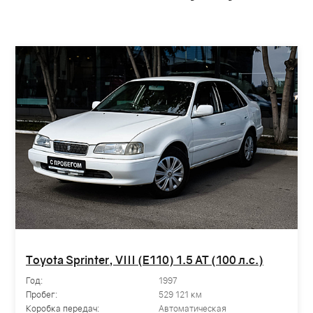
Toyota Sprinter, VIII (E110) 1.5 AT (100 л.с.)
Год:
1997
Пробег:
529 121 км
Коробка передач:
Автоматическая