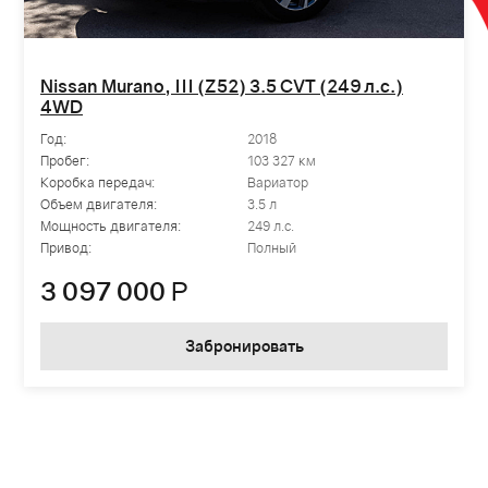
Nissan Murano, III (Z52) 3.5 CVT (249 л.с.)
4WD
Год:
2018
Пробег:
103 327 км
Коробка передач:
Вариатор
Объем двигателя:
3.5 л
Мощность двигателя:
249 л.с.
Привод:
Полный
3 097 000
Р
Забронировать