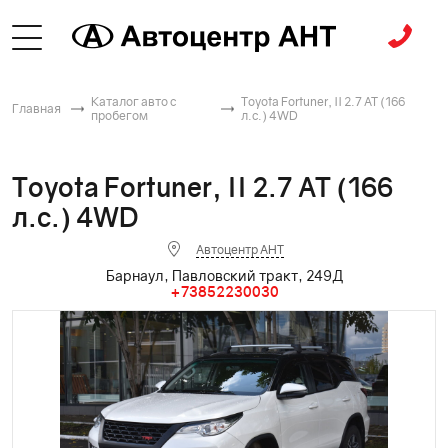
Каталог авто с
Toyota Fortuner, II 2.7 AT (166
Главная
пробегом
л.с.) 4WD
Toyota Fortuner, II 2.7 AT (166
л.с.) 4WD
Автоцентр АНТ
Барнаул, Павловский тракт, 249Д
+73852230030