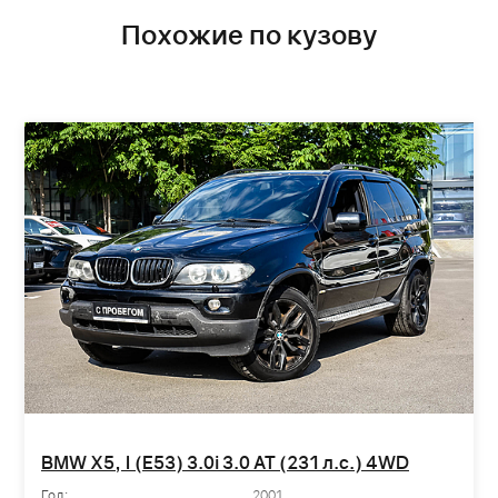
Похожие по кузову
BMW X5, I (E53) 3.0i 3.0 AT (231 л.с.) 4WD
Год:
2001