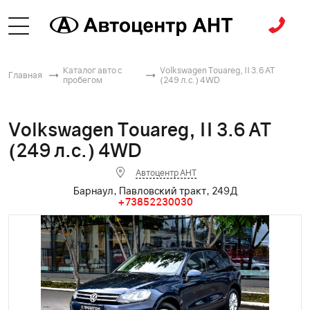
Каталог авто с
Volkswagen Touareg, II 3.6 AT
Главная
пробегом
(249 л.с.) 4WD
Volkswagen Touareg, II 3.6 AT
(249 л.с.) 4WD
Автоцентр АНТ
Барнаул, Павловский тракт, 249Д
+73852230030