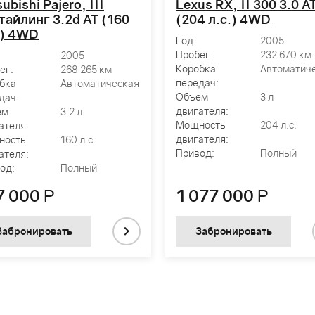
ubishi Pajero, III
Lexus RX, II 300 3.0 A
тайлинг 3.2d AT (160
(204 л.с.) 4WD
.) 4WD
Год:
2005
Пробег:
232 670 км
2005
Коробка
Автоматич
ег:
268 265 км
передач:
бка
Автоматическая
Объем
3 л
дач:
двигателя:
ем
3.2 л
Мощность
204 л.с.
ателя:
двигателя:
ность
160 л.с.
Привод:
Полный
ателя:
од:
Полный
7 000
Р
1 077 000
Р
Забронировать
Забронировать