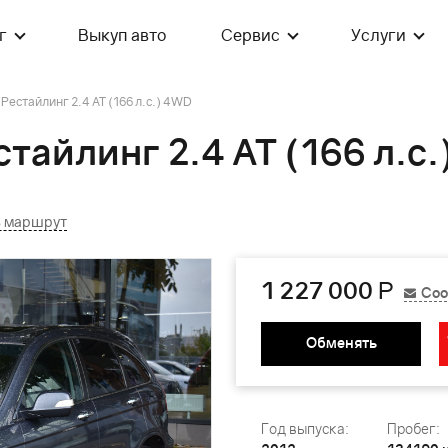
г
Выкуп авто
Сервис
Услуги
 Рестайлинг 2.4 AT (166 л.с.) 4WD
стайлинг 2.4 AT (166 л.с
ь маршрут
1 227 000
Р
Соо
Обменять
Год выпуска:
Пробег: