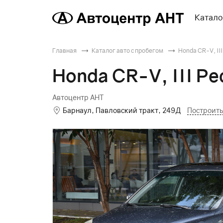
Катало
Главная
Каталог авто с пробегом
Honda CR-V, III
Honda CR-V, III Ре
Автоцентр АНТ
Барнаул, Павловский тракт, 249Д
Построит