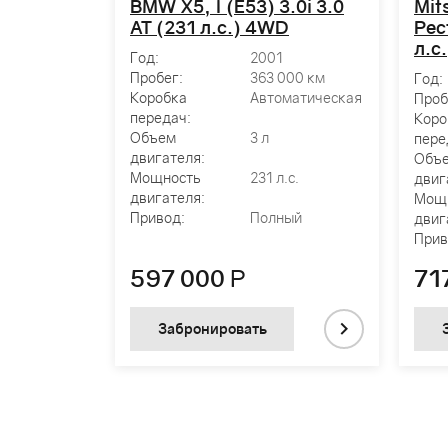
BMW X5, I (E53) 3.0i 3.0
Mits
MT (165
AT (231 л.с.) 4WD
Рес
л.с
Год:
2001
Пробег:
363 000 км
Год:
Коробка
Автоматическая
253 км
Проб
передач:
ническая
Коро
Объем
3 л
пере
двигателя:
Объ
Мощность
231 л.с.
двиг
двигателя:
.с.
Мощ
Привод:
Полный
двиг
ный
Прив
597 000
Р
71
Забронировать