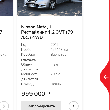
Nissan Note, II
Nissan M
47
Рестайлинг 1.2 CVT (79
3.5 CVT 
л.с.) 4WD
Год:
Пробег:
Год:
2019
Коробка
Пробег:
157 118 км
передач:
еская
Коробка
Вариатор
Объем
передач:
двигателя:
Объем
1.2 л
Мощность
двигателя:
двигателя:
Мощность
79 л.с.
Привод:
двигателя:
Привод:
Полный
999 000
Р
1 047 
Забронировать
Заброн