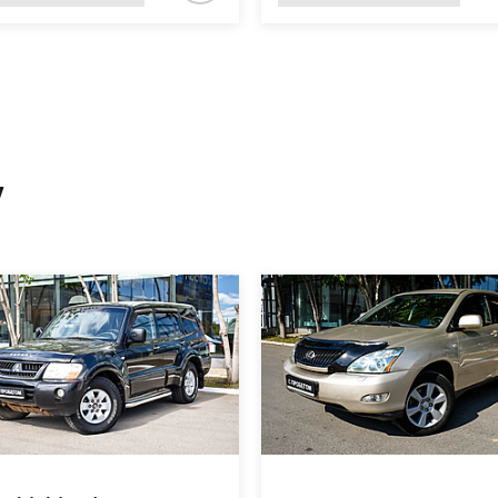
у
ает на Стримвуд