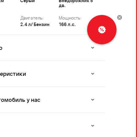
км
Серый
Внедорожник 5
дв.
Двигатель:
Мощность:
2.4 л/ Бензин
166 л.с.
Рассчитать
кредит
о
теристики
томобиль у нас