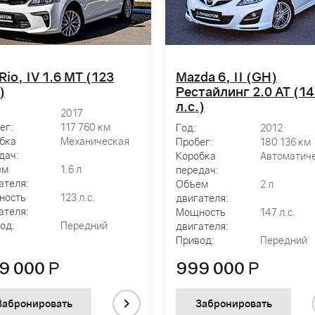
 Rio, IV 1.6 MT (123
Mazda 6, II (GH)
)
Рестайлинг 2.0 AT (1
л.с.)
2017
ег:
117 760 км
Год:
2012
бка
Механическая
Пробег:
180 136 км
дач:
Коробка
Автоматич
ем
1.6 л
передач:
ателя:
Объем
2 л
ность
123 л.с.
двигателя:
р АНТ:
ателя:
Мощность
147 л.с.
ды
од:
Передний
двигателя:
Привод:
Передний
ания
9 000
Р
999 000
Р
Забронировать
Забронировать