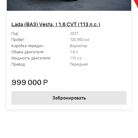
Lada (ВАЗ) Vesta, I 1.6 CVT (113 л.с.)
Год:
2021
Пробег:
100 950 км
Коробка передач:
Вариатор
Объем двигателя:
1.6 л
Мощность двигателя:
113 л.с.
Привод:
Передний
999 000
Р
Забронировать