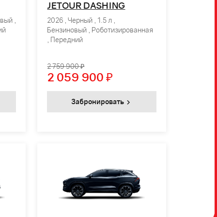
JETOUR DASHING
овый ,
2026 , Черный , 1.5 л ,
ий
Бензиновый , Роботизированная
, Передний
2 759 900 ₽
2 059 900
₽
Забронировать