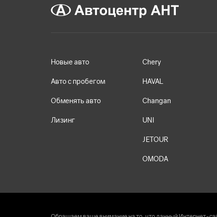
Новые авто
Chery
Авто с пробегом
HAVAL
Обменять авто
Changan
Лизинг
UNI
JETOUR
OMODA
Обращаем ваше внимание на то, что данный Интернет-сай