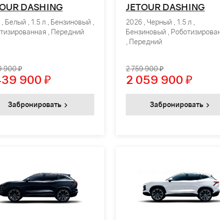
TOUR DASHING
JETOUR DASHING
, Белый , 1.5 л , Бензиновый ,
2026 , Черный , 1.5 л ,
тизированная , Передний
Бензиновый , Роботизирова
, Передний
9 900 ₽
2 759 900 ₽
439 900
₽
2 059 900
₽
Забронировать
Забронировать