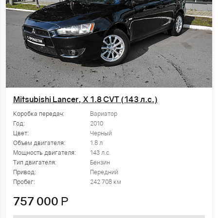
Mitsubishi Lancer, X 1.8 CVT (143 л.с.)
Коробка передач:
Вариатор
Год:
2010
Цвет:
Черный
Объем двигателя:
1.8 л
Мощность двигателя:
143 л.с.
Тип двигателя:
Бензин
Привод:
Передний
Пробег:
242 708 км
757 000
Р