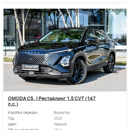
OMODA C5, I Рестайлинг 1.5 CVT (147
л.с.)
Коробка передач:
Вариатор
Год:
2024
Цвет:
Черный
Объем двигателя:
1.5 л