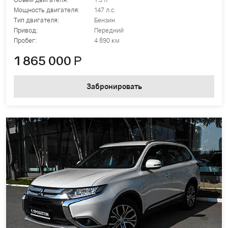
Мощность двигателя:
147 л.с.
Тип двигателя:
Бензин
Привод:
Передний
Пробег:
4 890 км
1 865 000
Р
Забронировать