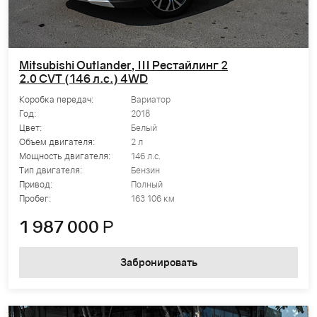
Mitsubishi Outlander, III Рестайлинг 2
2.0 CVT (146 л.с.) 4WD
Коробка передач:
Вариатор
Год:
2018
Цвет:
Белый
Объем двигателя:
2 л
Мощность двигателя:
146 л.с.
Тип двигателя:
Бензин
Привод:
Полный
Пробег:
163 106 км
1 987 000
Р
Забронировать