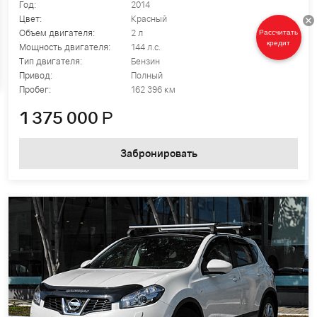
Год:
2014
Цвет:
Красный
Объем двигателя:
2 л
Рассчитать
кредит
Мощность двигателя:
144 л.с.
Тип двигателя:
Бензин
Привод:
Полный
Пробег:
162 396 км
1 375 000
Р
Забронировать