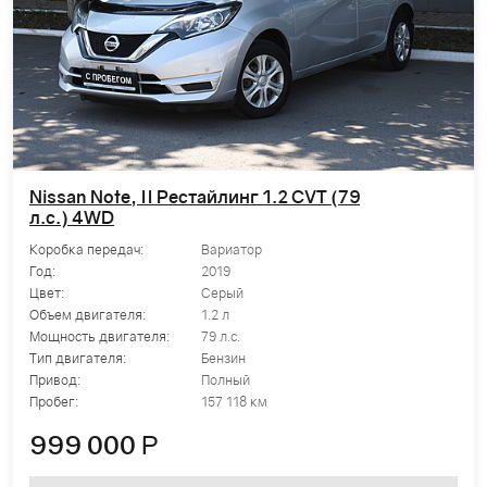
Nissan Note, II Рестайлинг 1.2 CVT (79
л.с.) 4WD
Коробка передач:
Вариатор
Год:
2019
Цвет:
Серый
Объем двигателя:
1.2 л
Мощность двигателя:
79 л.с.
Тип двигателя:
Бензин
Привод:
Полный
Пробег:
157 118 км
999 000
Р