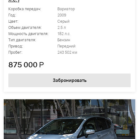
Коробка передач:
Вариатор
Год:
2009
Цвет:
Серый
Объем двигателя:
2.5 л
Мощность двигателя:
182 л.с.
Тип двигателя:
Бензин
Привод:
Передний
Пробег:
243 502 км
875 000
Р
Забронировать