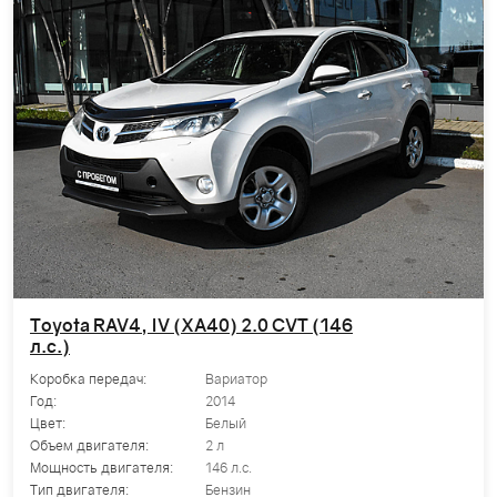
Toyota RAV4, IV (XA40) 2.0 CVT (146
л.с.)
Коробка передач:
Вариатор
Год:
2014
Цвет:
Белый
Объем двигателя:
2 л
Мощность двигателя:
146 л.с.
Тип двигателя:
Бензин