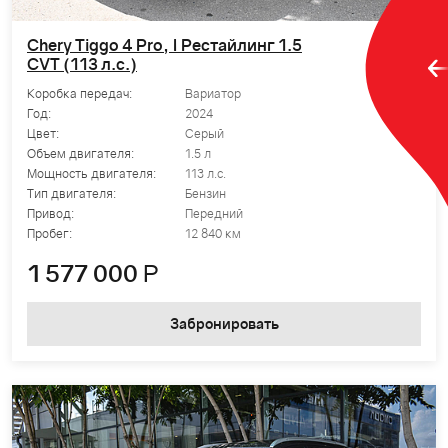
Chery Tiggo 4 Pro, I Рестайлинг 1.5
CVT (113 л.с.)
Коробка передач:
Вариатор
Год:
2024
Цвет:
Серый
Объем двигателя:
1.5 л
Мощность двигателя:
113 л.с.
Тип двигателя:
Бензин
Привод:
Передний
Пробег:
12 840 км
1 577 000
Р
Забронировать