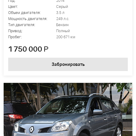
Год:
2014
Цвет:
Серый
Объем двигателя:
3.5 л
Мощность двигателя:
249 л.с.
Тип двигателя:
Бензин
Привод:
Полный
Пробег:
200 671 км
1 750 000
Р
Забронировать