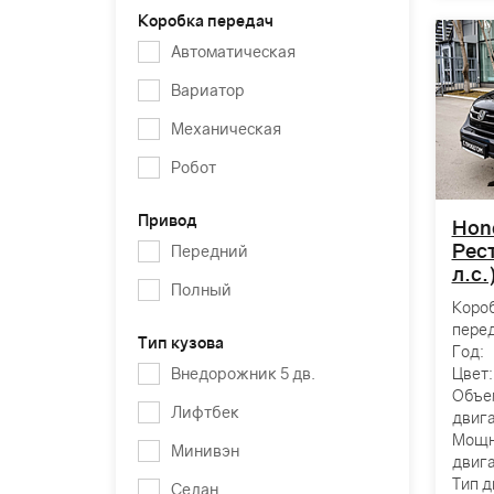
Коробка передач
Автоматическая
Вариатор
Механическая
Робот
Привод
Hond
Рест
Передний
л.с
Полный
Коро
перед
Тип кузова
Год:
Внедорожник 5 дв.
Цвет:
Объе
Лифтбек
двига
Мощн
Минивэн
двига
Тип д
Седан