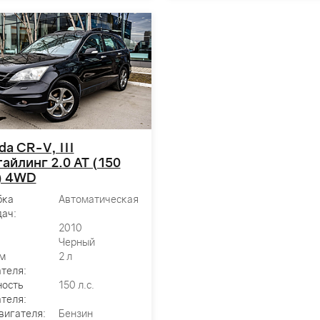
a CR-V, III
айлинг 2.0 AT (150
.) 4WD
бка
Автоматическая
ач:
2010
Черный
м
2 л
теля:
ость
150 л.с.
теля:
вигателя:
Бензин