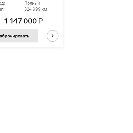
од:
Полный
г:
324 999 км
1 147 000
Р
абронировать