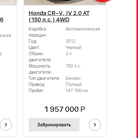
Honda CR-V, IV 2.0 AT
66
(150 л.с.) 4WD
Коробка
Автоматическая
передач:
еская
Год:
2012
Цвет:
Черный
Объем
2 л
й
двигателя:
Мощность
150 л.с.
двигателя:
Тип двигателя:
Бензин
Привод:
Полный
Пробег:
147 196 км
1 957 000
Р
Забронировать