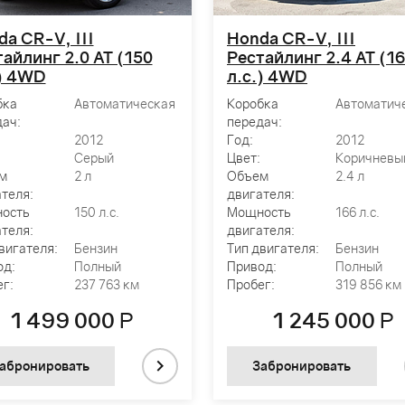
a CR-V, III
Honda CR-V, III
айлинг 2.0 AT (150
Рестайлинг 2.4 AT (1
.) 4WD
л.с.) 4WD
бка
Автоматическая
Коробка
Автоматич
ач:
передач:
2012
Год:
2012
Серый
Цвет:
Коричневы
м
2 л
Объем
2.4 л
теля:
двигателя:
ость
150 л.с.
Мощность
166 л.с.
теля:
двигателя:
вигателя:
Бензин
Тип двигателя:
Бензин
од:
Полный
Привод:
Полный
г:
237 763 км
Пробег:
319 856 км
1 499 000
Р
1 245 000
Р
абронировать
Забронировать