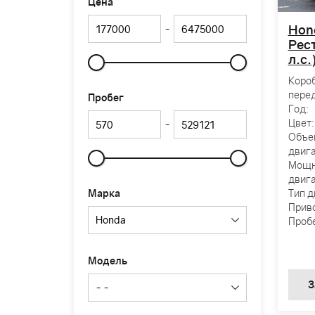
Цена
Hond
-
Рест
л.с
Слайдер
Коро
перед
Пробег
Год:
Цвет:
-
Объе
двига
Мощн
Слайдер
двига
Марка
Тип д
Прив
Пробе
Модель
З