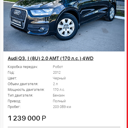
Audi Q3, I (8U) 2.0 AMT (170 л.с.) 4WD
Коробка передач:
Робот
Год:
2012
Цвет:
Черный
Объем двигателя:
2 л
Мощность двигателя:
170 л.с.
Тип двигателя:
Бензин
Привод:
Полный
Пробег:
203 089 км
1 239 000
Р