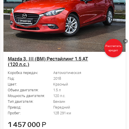
Рассчитать
кредит
Mazda 3, III (BM) Рестайлинг 1.5 AT
(120 л.с.)
Коробка передач:
Автоматическая
Год:
2018
Цвет:
Красный
Объем двигателя:
1.5 л
Мощность двигателя:
120 л.с.
Тип двигателя:
Бензин
Привод:
Передний
Пробег:
128 291 км
1 457 000
Р