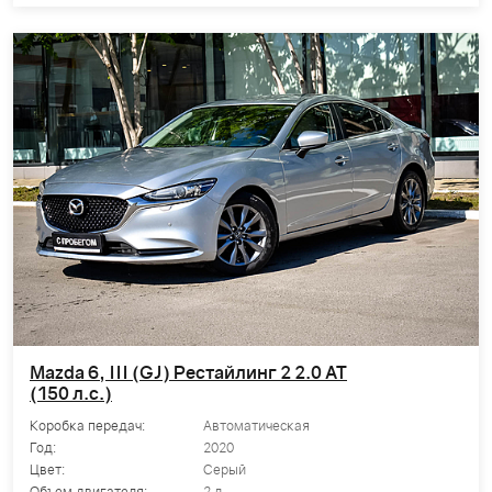
Mazda 6, III (GJ) Рестайлинг 2 2.0 AT
(150 л.с.)
Коробка передач:
Автоматическая
Год:
2020
Цвет:
Серый
Объем двигателя:
2 л