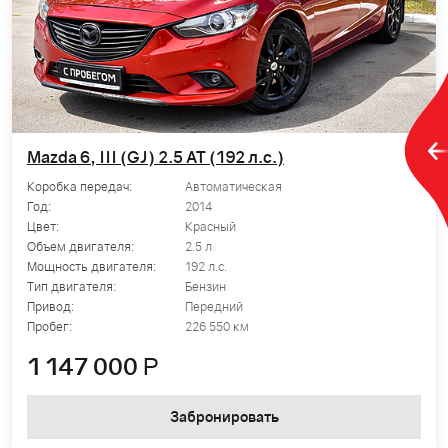
Mazda 6, III (GJ) 2.5 AT (192 л.с.)
Коробка передач:
Автоматическая
Год:
2014
Цвет:
Красный
Объем двигателя:
2.5 л
Мощность двигателя:
192 л.с.
Тип двигателя:
Бензин
Привод:
Передний
Пробег:
226 550 км
1 147 000
Р
Забронировать