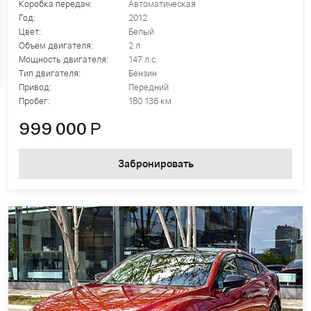
Коробка передач:
Автоматическая
Год:
2012
Цвет:
Белый
Объем двигателя:
2 л
Мощность двигателя:
147 л.с.
Тип двигателя:
Бензин
Привод:
Передний
Пробег:
180 136 км
999 000
Р
Забронировать