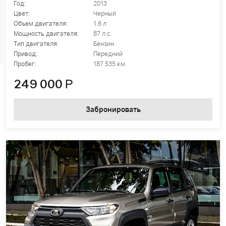
Год:
2013
Цвет:
Черный
Объем двигателя:
1.6 л
Мощность двигателя:
87 л.с.
Тип двигателя:
Бензин
Привод:
Передний
Пробег:
187 535 км
249 000
Р
Забронировать