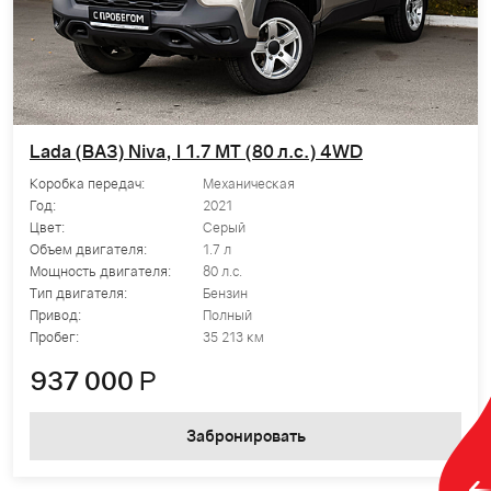
Lada (ВАЗ) Niva, I 1.7 MT (80 л.с.) 4WD
Коробка передач:
Механическая
Год:
2021
Цвет:
Серый
Объем двигателя:
1.7 л
Мощность двигателя:
80 л.с.
Тип двигателя:
Бензин
Привод:
Полный
Пробег:
35 213 км
937 000
Р
Забронировать