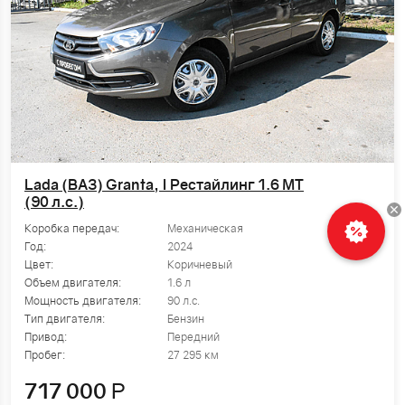
Lada (ВАЗ) Granta, I Рестайлинг 1.6 MT
(90 л.с.)
Рассчитать
Коробка передач:
Механическая
кредит
Год:
2024
Цвет:
Коричневый
Объем двигателя:
1.6 л
Мощность двигателя:
90 л.с.
Тип двигателя:
Бензин
Привод:
Передний
Пробег:
27 295 км
717 000
Р