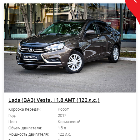
Lada (ВАЗ) Vesta, I 1.8 AMT (122 л.с.)
Коробка передач:
Робот
Год:
2017
Цвет:
Коричневый
Объем двигателя:
1.8 л
Мощность двигателя:
122 л.с.