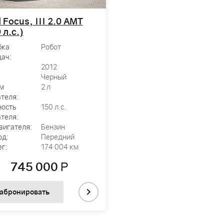
 Focus, III 2.0 AMT
 л.с.)
бка
Робот
ач:
2012
Черный
м
2 л
теля:
ость
150 л.с.
теля:
вигателя:
Бензин
од:
Передний
г:
174 004 км
745 000
Р
абронировать