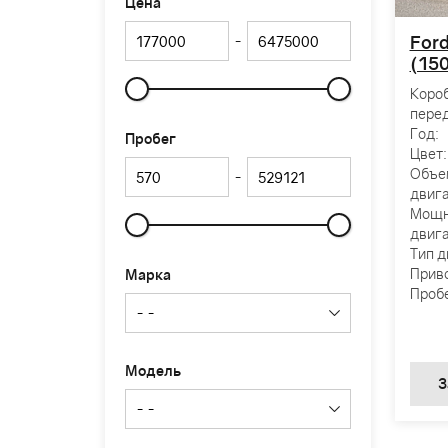
Цена
Ford
-
(150
Коро
Слайдер
перед
Год:
Пробег
Цвет:
Объе
-
двига
Мощн
двига
Слайдер
Тип д
Прив
Марка
Пробе
Модель
З