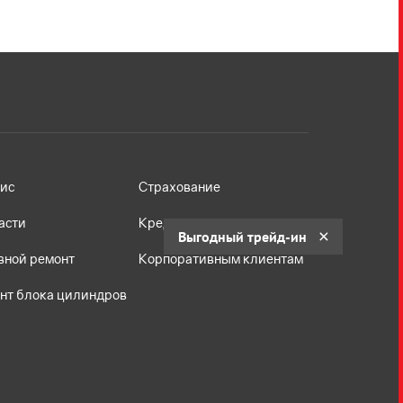
ис
Страхование
асти
Кредит
Выгодный трейд-ин
вной ремонт
Корпоративным клиентам
нт блока цилиндров