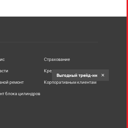
ис
Страхование
асти
Кредит
Выгодный трейд-ин
вной ремонт
Корпоративным клиентам
нт блока цилиндров