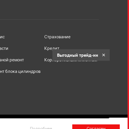
ис
Страхование
асти
Кредит
Выгодный трейд-ин
вной ремонт
Корпоративным клиентам
нт блока цилиндров
Подробнее
Согласен
не является публичной офертой, определяемой