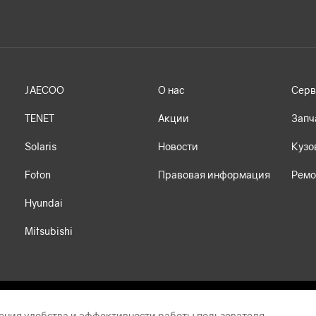
JAECOO
О нас
Серв
TENET
Акции
Запч
Solaris
Новости
Кузо
Foton
Правовая информация
Ремо
Hyundai
Mitsubishi
ения удобства и эффективности работы пользователя.
т носит исключительно информационный характер и ни при каких условиях 