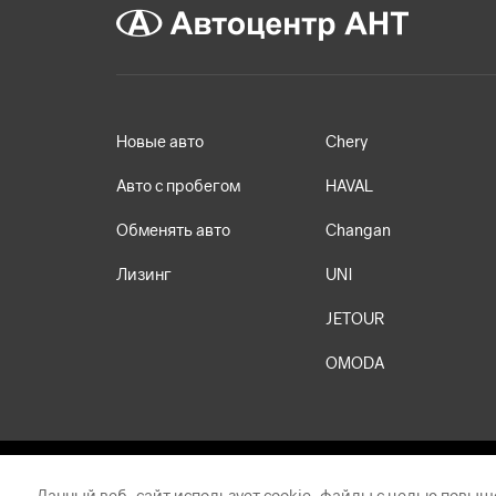
Новые авто
Chery
Авто с пробегом
HAVAL
Обменять авто
Changan
Лизинг
UNI
JETOUR
OMODA
Данный веб-сайт использует cookie-файлы с целью повыш
Обращаем ваше внимание на то, что данный Интернет-сай