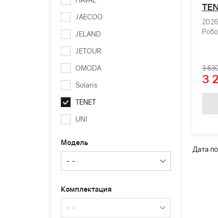
TEN
JAECOO
2026 
Робо
JELAND
JETOUR
OMODA
3 63
3 
Solaris
TENET
UNI
Модель
Дата по
Комплектация