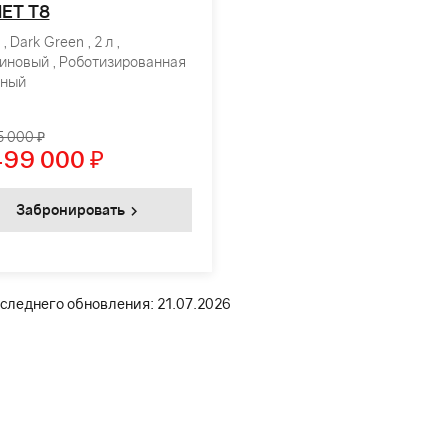
ET T8
, Dark Green , 2 л ,
иновый , Роботизированная
лный
5 000 ₽
499 000
₽
Забронировать
следнего обновления: 21.07.2026