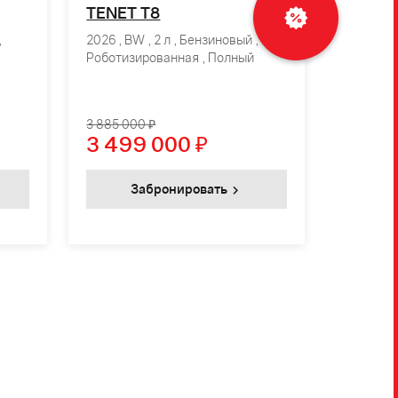
Рассчитать
TENET T8
кредит
,
2026 , BW , 2 л , Бензиновый ,
Роботизированная , Полный
3 885 000 ₽
3 499 000
₽
Забронировать