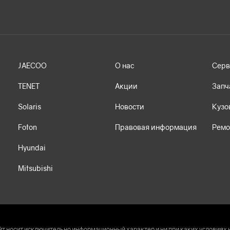
JAECOO
О нас
Серв
TENET
Акции
Запч
Solaris
Новости
Кузо
Foton
Правовая информация
Ремо
Hyundai
Mitsubishi
т носит исключительно информационный характер и ни при каких условиях 