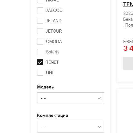
TEN
JAECOO
2026 
Бенз
JELAND
, По
JETOUR
OMODA
3 88
3 
Solaris
TENET
UNI
Модель
Комплектация