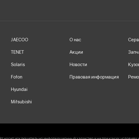
JAECOO
О нас
Серв
TENET
Акции
Запч
Solaris
Новости
Кузо
Foton
Правовая информация
Ремо
Hyundai
Mitsubishi
т носит исключительно информационный характер и ни при каких условиях 