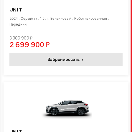
UNI T
2024 , Серый(т) , 1.5 л , Бензиновый , Роботизированная ,
Передний
3 309 900 ₽
2 699 900
₽
Забронировать
UNI T