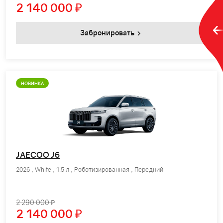
2 140 000
₽
Забронировать
НОВИНКА
JAECOO J6
2026 , White , 1.5 л , Роботизированная , Передний
2 290 000 ₽
2 140 000
₽