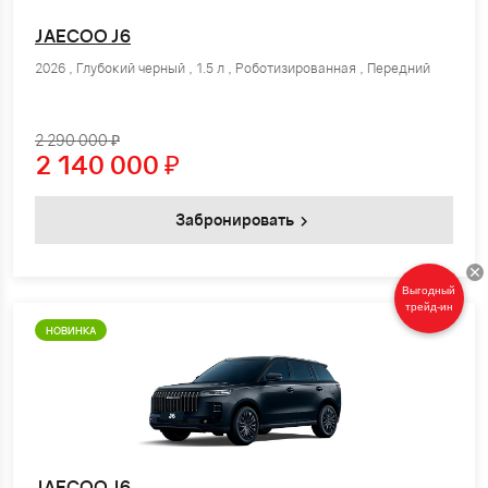
JAECOO J6
2026 , Глубокий черный , 1.5 л , Роботизированная , Передний
2 290 000 ₽
2 140 000
₽
Забронировать
Выгодный
трейд-ин
НОВИНКА
JAECOO J6