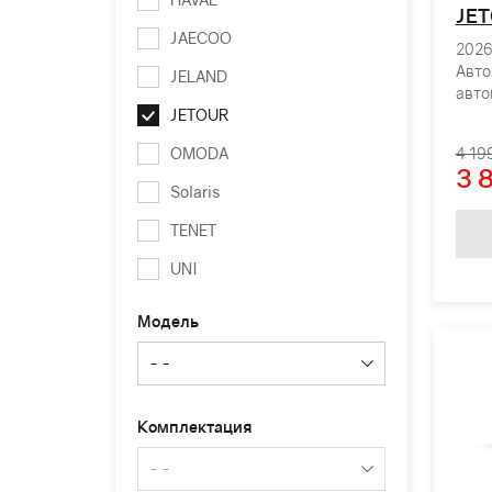
JET
JAECOO
2026 
Авто
JELAND
авто
JETOUR
OMODA
4 19
3 
Solaris
TENET
UNI
Модель
Комплектация