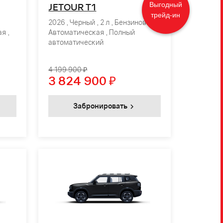
Выгодный
JETOUR T1
трейд-ин
2026 , Черный , 2 л , Бензиновый ,
я ,
Автоматическая , Полный
автоматический
4 199 900 ₽
3 824 900
₽
Забронировать