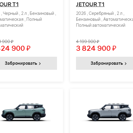
OUR T1
JETOUR T1
, Черный , 2 л , Бензиновый ,
2026 , Серебряный , 2 л ,
матическая , Полный
Бензиновый , Автоматическа
матический
Полный автоматический
9 900 ₽
4 199 900 ₽
824 900
₽
3 824 900
₽
Забронировать
Забронировать