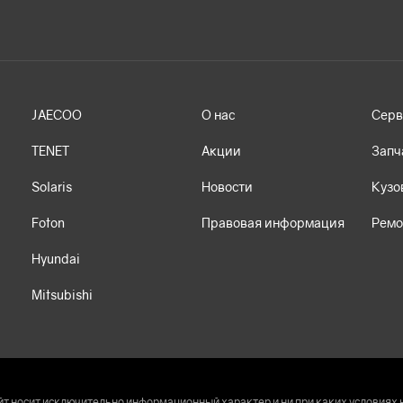
JAECOO
О нас
Серв
TENET
Акции
Запч
Solaris
Новости
Кузо
Foton
Правовая информация
Ремо
Hyundai
Mitsubishi
т носит исключительно информационный характер и ни при каких условиях 