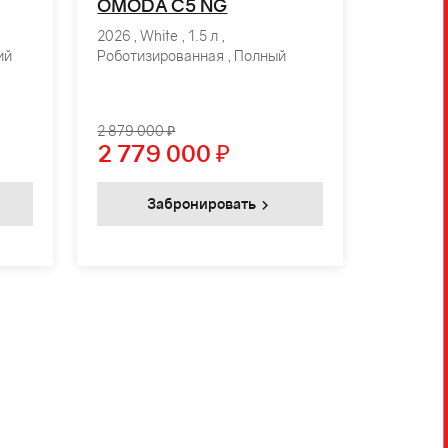
OMODA C5 NG
2026 , White , 1.5 л ,
ий
Роботизированная , Полный
2 879 000 ₽
2 779 000
₽
Забронировать