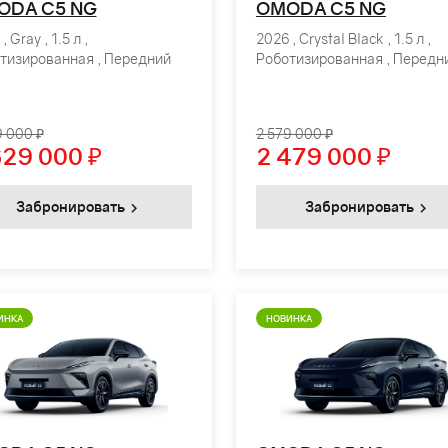
ODA C5 NG
OMODA C5 NG
, Gray , 1.5 л ,
2026 , Crystal Black , 1.5 л ,
тизированная , Передний
Роботизированная , Передн
9 000 ₽
2 579 000 ₽
629 000
₽
2 479 000
₽
Забронировать
Забронировать
ИНКА
НОВИНКА