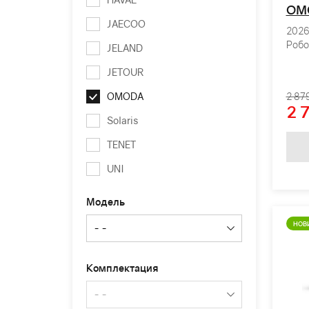
OM
JAECOO
2026 
Робо
JELAND
JETOUR
OMODA
2 87
2 
Solaris
TENET
UNI
Модель
НОВ
Комплектация