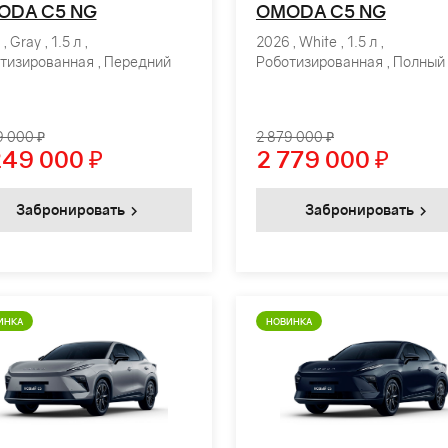
ODA C5 NG
OMODA C5 NG
, Gray , 1.5 л ,
2026 , White , 1.5 л ,
тизированная , Передний
Роботизированная , Полный
9 000 ₽
2 879 000 ₽
249 000
₽
2 779 000
₽
Забронировать
Забронировать
ИНКА
НОВИНКА