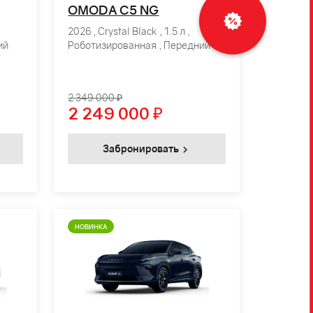
OMODA C5 NG
2026 , Crystal Black , 1.5 л ,
ий
Роботизированная , Передний
2 349 000 ₽
2 249 000
₽
Забронировать
НОВИНКА