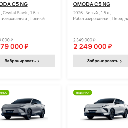
ODA C5 NG
OMODA C5 NG
, Crystal Black , 1.5 л ,
2026 , Белый , 1.5 л ,
тизированная , Полный
Роботизированная , Передн
9 000 ₽
2 349 000 ₽
779 000
₽
2 249 000
₽
Забронировать
Забронировать
ИНКА
НОВИНКА