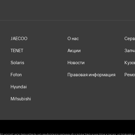
JAECOO
О нас
Серв
TENET
Акции
Запч
Solaris
Новости
Кузо
Foton
Правовая информация
Ремо
Hyundai
Mitsubishi
т носит исключительно информационный характер и ни при каких условиях 